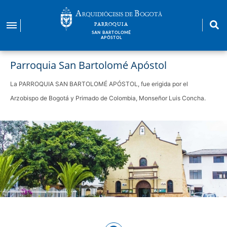
Pasar
al
PARROQUIA
contenido
SAN BARTOLOMÉ
APÓSTOL
principal
Parroquia San Bartolomé Apóstol
La PARROQUIA SAN BARTOLOMÉ APÓSTOL, fue erigida por el
Arzobispo de Bogotá y Primado de Colombia, Monseñor Luis Concha.