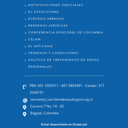
NOTIFICACIONES JUDICIALES
Lunes. XVIII Semana del T.O.
EL CATOLICISMO
03/08/2026. 6pm.
DIÓCESIS URBANAS
PERSONAS JURÍDICAS
CONFERENCIA EPISCOPAL DE COLOMBIA
CELAM
EL VATICANO
TÉRMINOS Y CONDICIONES
POLÍTICA DE TRATAMIENTO DE DATOS
PERSONALES
Euraristia - 2 de Agosto 2026
PBX: 601 3505511 - 601 5803491 - Celular: 317
3549191
secretaria2_cancilleria@arquibogota.org.co
Carrera 7 No. 10 - 20
Bogotá, Colombia
Portal desarrollado en Drupal por