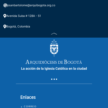
Alberto Castiblanco
psanbartolome@arquibogota.org.co
Avenida Suba # 128A - 51
Bogotá, Colombia
Miércoles, XVIII Semana del T.O.
05/08/2026. 6pm.
Enlaces
ENLACES
CORREO